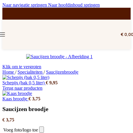
Naar navigatie springen
Naar hoofdinhoud springen
€
0,0
Klik om te vergroten
Home
/
Specialiteiten
/
Saucijzenbroodje
Schepijs (bak 0,5 liter)
€
9,95
Terug naar producten
Kaas broodje
€
3,75
Saucijzen broodje
€
3,75
Voeg foto/logo toe