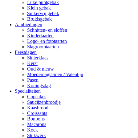
Luxe puntgebak
Klein gebak
Suikervrij gebak
Bruidsgebak
Aanbiedingen
Schnitten- en sloffen
Kindertaarten
Logo- en fototaarten
Slagroomtaarten
Feestdagen
Sinterklaas
Kerst
Oud & nieuw
Moederdagtaarten / Valentijn
Pasen
Koningsdag
Specialiteiten
Cupcakes
Saucijzenbroodje
Kaasbrood
Croissants
Bonbons
Macarons
Koek
Stukwerk