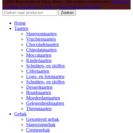
© 2026 Banketbakkerij Schep Almere | Alle rechten voorbehouden |
Webdesign
en hosting door Madoo
|
Sitemap
|
Privacybeleid
|
Disclaimer
Zoeken
Home
Taarten
Slagroomtaarten
Vruchtentaarten
Chocoladetaarten
Chipolatataarten
Moccataarten
Kindertaarten
Schnitten- en sloffen
Cijfertaarten
Logo- en fototaarten
Schnitten- en sloffen
Desserttaarten
Bruidstaarten
Moederdagtaarten
Gelegenheidstaarten
Themataarten
Gebak
Gesorteerd gebak
Slagroomgebak
Cremegebak