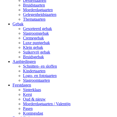
Desserttaarten
Bruidstaarten
Moederdagtaarten
Gelegenheidstaarten
Themataarten
Gebak
Gesorteerd gebak
Slagroomgebak
Cremegebak
Luxe puntgebak
Klein gebak
Suikervrij gebak
Bruidsgebak
Aanbiedingen
Schnitten- en sloffen
Kindertaarten
Logo- en fototaarten
Slagroomtaarten
Feestdagen
Sinterklaas
Kerst
Oud & nieuw
Moederdagtaarten / Valentijn
Pasen
Koningsdag