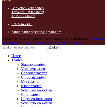
Contact
Banketbakkerij schep
Traverse 1 (Stadshart)
1315TB Almere
036 534 2410
banketbakkerijschep@gmail.com
© 2026 Banketbakkerij Schep Almere | Alle rechten voorbehouden |
Webdesign
en hosting door Madoo
|
Sitemap
|
Privacybeleid
|
Disclaimer
Zoeken
Home
Taarten
Slagroomtaarten
Vruchtentaarten
Chocoladetaarten
Chipolatataarten
Moccataarten
Kindertaarten
Schnitten- en sloffen
Cijfertaarten
Logo- en fototaarten
Schnitten- en sloffen