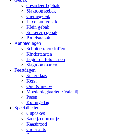
Gebak
Gesorteerd gebak
Slagroomgebak
Cremegebak
Luxe puntgebak
Klein gebak
Suikervrij gebak
Bruidsgebak
Aanbiedingen
Schnitten- en sloffen
Kindertaarten
Logo- en fototaarten
Slagroomtaarten
Feestdagen
Sinterklaas
Kerst
Oud & nieuw
Moederdagtaarten / Valentijn
Pasen
Koningsdag
Specialiteiten
Cupcakes
Saucijzenbroodje
Kaasbrood
Croissants