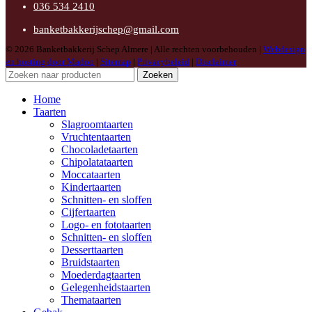
036 534 2410
banketbakkerijschep@gmail.com
© 2026 Banketbakkerij Schep Almere | Alle rechten voorbehouden |
Webdesign
en hosting door Madoo
|
Sitemap
|
Privacybeleid
|
Disclaimer
Zoeken
Home
Taarten
Slagroomtaarten
Vruchtentaarten
Chocoladetaarten
Chipolatataarten
Moccataarten
Kindertaarten
Schnitten- en sloffen
Cijfertaarten
Logo- en fototaarten
Schnitten- en sloffen
Desserttaarten
Bruidstaarten
Moederdagtaarten
Gelegenheidstaarten
Themataarten