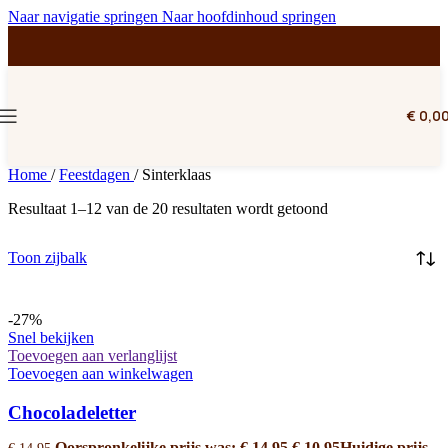
Naar navigatie springen
Naar hoofdinhoud springen
€
0,0
Home
/
Feestdagen
/
Sinterklaas
Resultaat 1–12 van de 20 resultaten wordt getoond
Toon zijbalk
-27%
Snel bekijken
Toevoegen aan verlanglijst
Toevoegen aan winkelwagen
Chocoladeletter
Oorspronkelijke prijs was: € 14,95.
€
10,95
Huidige prijs
€
14,95